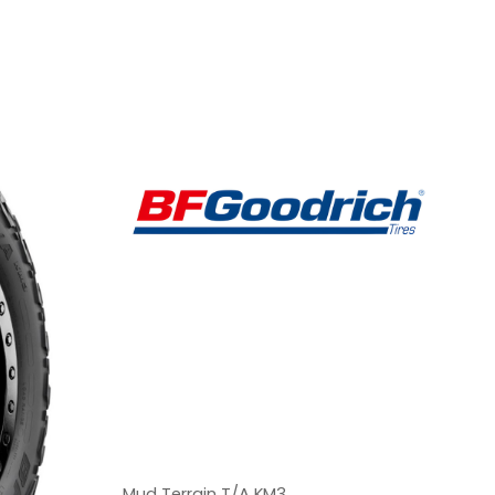
Grado de calidad uniforme de las llantas
Treadwear
Mud Terrain T/A KM3