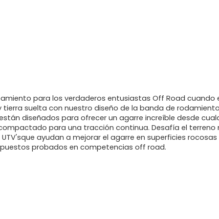
Inicia sesión
pamiento para los verdaderos entusiastas Off Road cuando e
 y tierra suelta con nuestro diseño de la banda de rodamient
stán diseñados para ofrecer un agarre increíble desde cualqu
 compactado para una tracción continua. Desafía el terreno
UTV'sque ayudan a mejorar el agarre en superficies rocosas 
ompuestos probados en competencias off road.