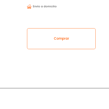
Envío a domicilio
Temperatura
¿Olvidaste tu contraseña?
Regístrate