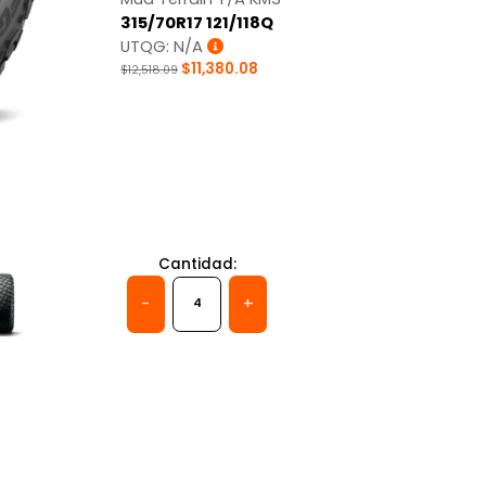
315/70R17 121/118Q
UTQG: N/A
$11,380.08
$12,518.09
Tracción
Cantidad:
-
+