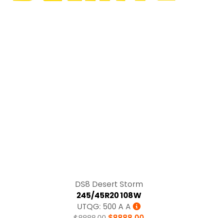
Tracción
DS8 Desert Storm
245/45R20 108W
UTQG: 500 A A
$8888.00
$8888.00