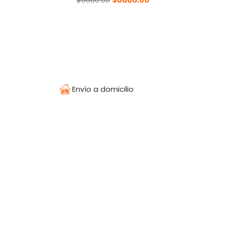
Envío a domicilio
Temperatura
¿Olvidaste tu contraseña?