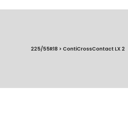
225/55R18 > ContiCrossContact LX 2