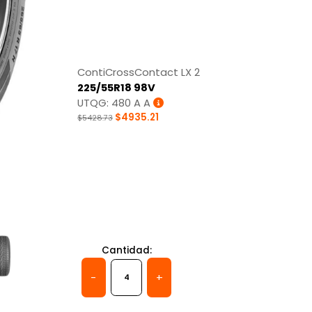
ContiCrossContact LX 2
225/55R18 98V
UTQG: 480 A A
$4935.21
$5428.73
Tracción
Cantidad:
-
+