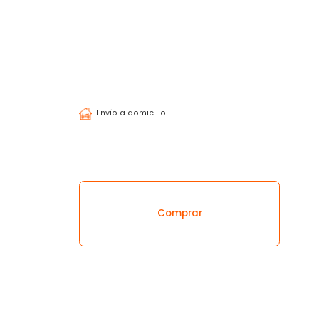
Envío a domicilio
Temperatura
¿Olvidaste tu contraseña?