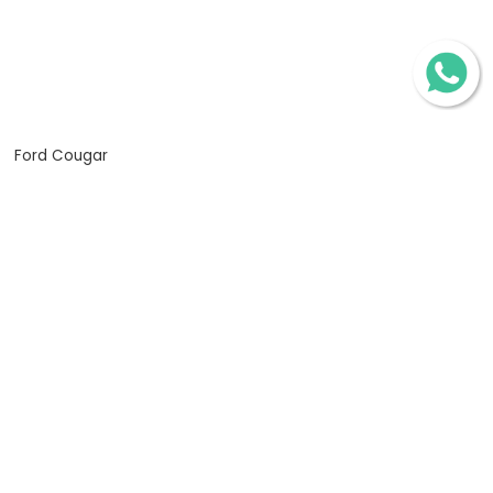
Ford Cougar
Cadillac Deville
Ford Thunderbird
Lincoln Town Car