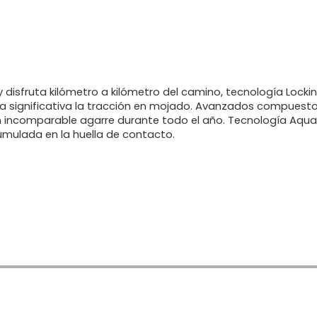
Regístrate
 y disfruta kilómetro a kilómetro del camino, tecnología Lock
a significativa la tracción en mojado. Avanzados compuestos
n incomparable agarre durante todo el año. Tecnología Aqu
umulada en la huella de contacto.
Inicia sesión