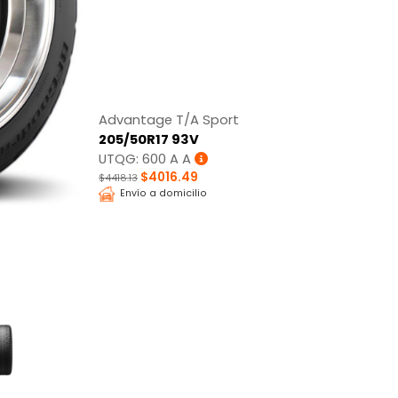
Advantage T/A Sport
205/50R17 93V
UTQG: 600 A A
$4016.49
$4418.13
Envío a domicilio
Tracción