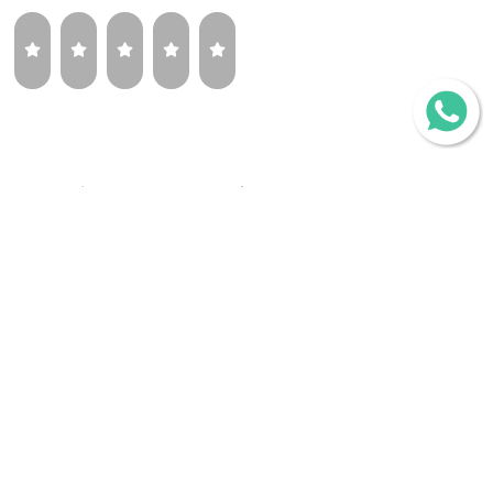
¿Volverías a comprar la misma llanta?
Sí
Tal vez
No