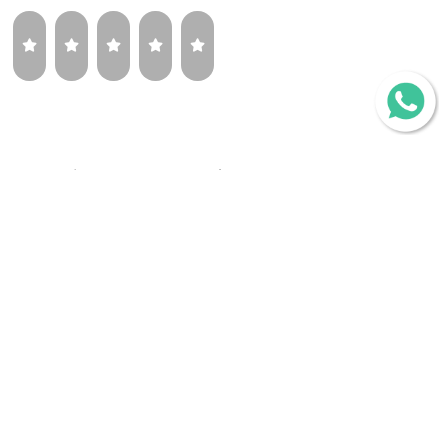
¿Volverías a comprar la misma llanta?
Sí
Tal vez
No