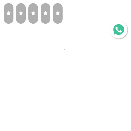
¿Volverías a comprar la misma llanta?
Sí
Tal vez
No